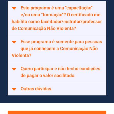
Este programa é uma "capacitação"
e/ou uma "formação"? O certificado me
habilita como facilitador/instrutor/professor
de Comunicação Não Violenta?
Esse programa é somente para pessoas
que já conhecem a Comunicação Não
Violenta?
Quero participar e não tenho condições
de pagar o valor socilitado.
Outras dúvidas.