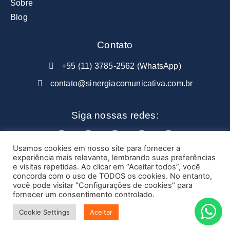
Sobre
Blog
Contato
+55 (11) 3785-2562 (WhatsApp)
contato@sinergiacomunicativa.com.br
Siga nossas redes:
Usamos cookies em nosso site para fornecer a
experiência mais relevante, lembrando suas preferências
e visitas repetidas. Ao clicar em “Aceitar todos”, você
© All rights reserved Sinergia Comunicativa
concorda com o uso de TODOS os cookies. No entanto,
você pode visitar "Configurações de cookies" para
fornecer um consentimento controlado.
Feito com
❤
por
SIMPLES Business & Design
em parceria com
Lengler Web
.​​
Cookie Settings
Aceitar