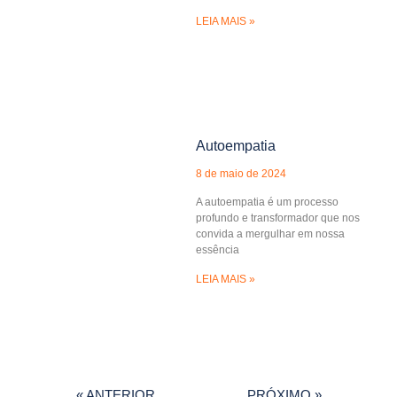
LEIA MAIS »
Autoempatia
8 de maio de 2024
A autoempatia é um processo
profundo e transformador que nos
convida a mergulhar em nossa
essência
LEIA MAIS »
« ANTERIOR
PRÓXIMO »