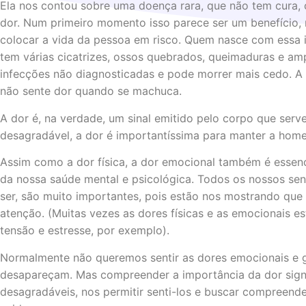
Ela nos contou sobre uma doença rara, que não tem cura,
dor. Num primeiro momento isso parece ser um benefício
colocar a vida da pessoa em risco. Quem nasce com essa in
tem várias cicatrizes, ossos quebrados, queimaduras e am
infecções não diagnosticadas e pode morrer mais cedo. A
não sente dor quando se machuca.
A dor é, na verdade, um sinal emitido pelo corpo que serv
desagradável, a dor é importantíssima para manter a hom
Assim como a dor física, a dor emocional também é essenc
da nossa saúde mental e psicológica. Todos os nossos s
ser, são muito importantes, pois estão nos mostrando que
atenção. (Muitas vezes as dores físicas e as emocionais e
tensão e estresse, por exemplo).
Normalmente não queremos sentir as dores emocionais e 
desapareçam. Mas compreender a importância da dor signif
desagradáveis, nos permitir senti-los e buscar compreen