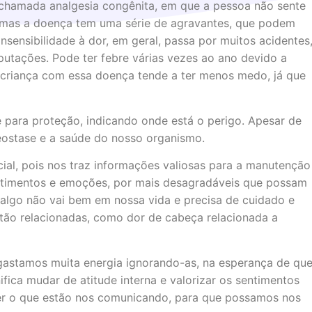
 chamada analgesia congênita, em que a pessoa não sente
, mas a doença tem uma série de agravantes, que podem
sensibilidade à dor, em geral, passa por muitos acidentes
putações. Pode ter febre várias vezes ao ano devido a
 criança com essa doença tende a ter menos medo, já que
e para proteção, indicando onde está o perigo. Apesar de
eostase e a saúde do nosso organismo.
ial, pois nos traz informações valiosas para a manutenção
entimentos e emoções, por mais desagradáveis que possam
 algo não vai bem em nossa vida e precisa de cuidado e
stão relacionadas, como dor de cabeça relacionada a
gastamos muita energia ignorando-as, na esperança de qu
ica mudar de atitude interna e valorizar os sentimentos
der o que estão nos comunicando, para que possamos nos