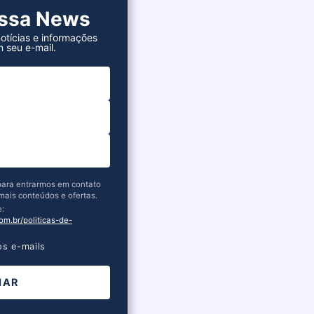
ossa News
otícias e informações
 seu e-mail.
 para entrarmos em contato
mais conteúdos e ofertas.
e:
om.br/politicas-de-
s e-mails
IAR