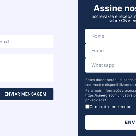
Assine n
Inscreva-se e receba n
sobre CNV em
Esses dados serão utilizados
com você e disponibilizarmos 
Para mais informações, acess
ENVIAR MENSAGEM
https://sinergiacomunicativa.c
privacidade/
Concordo em receber o
ENV