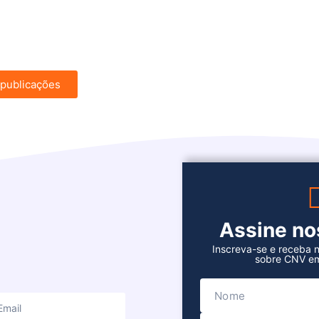
 publicações
Assine n
Inscreva-se e receba n
sobre CNV em