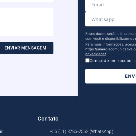
Esses dados serão utilizados
com você e disponibilizarmos 
Para mais informações, acess
ENVIAR MENSAGEM
https://sinergiacomunicativa.c
privacidade/
Concordo em receber o
ENV
Contato
cio
+55 (11) 3785-2562 (WhatsApp)