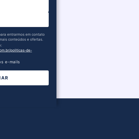
 para entrarmos em contato
mais conteúdos e ofertas.
e:
om.br/politicas-de-
s e-mails
IAR