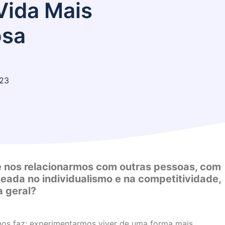
Vida Mais
osa
23
e nos relacionarmos com outras pessoas, com
ada no individualismo e na competitividade,
 geral?
nos faz: experimentarmos viver de uma forma mais