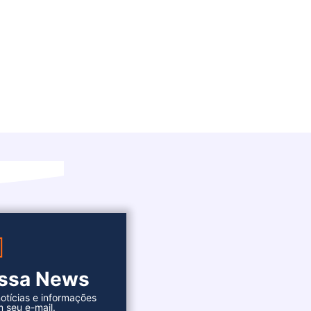
ossa News
otícias e informações
 seu e-mail.