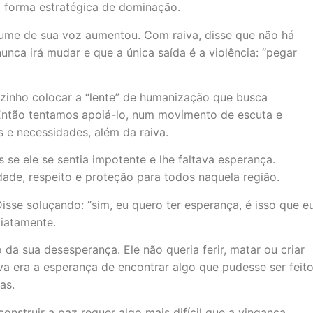
 forma estratégica de dominação.
ume de sua voz aumentou. Com raiva, disse que não há
nca irá mudar e que a única saída é a violência: “pegar
zinho colocar a “lente” de humanização que busca
 Então tentamos apoiá-lo, num movimento de escuta e
 e necessidades, além da raiva.
se ele se sentia impotente e lhe faltava esperança.
dade, respeito e proteção para todos naquela região.
se soluçando: “sim, eu quero ter esperança, é isso que e
diatamente.
da sua desesperança. Ele não queria ferir, matar ou criar
va era a esperança de encontrar algo que pudesse ser feit
oas.
struir a paz requer algo mais difícil que a vingança.