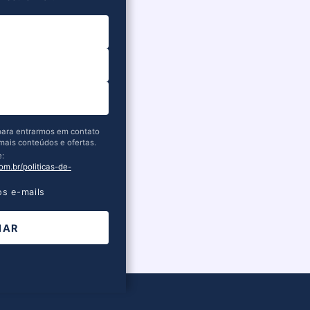
 para entrarmos em contato
mais conteúdos e ofertas.
e:
om.br/politicas-de-
s e-mails
IAR