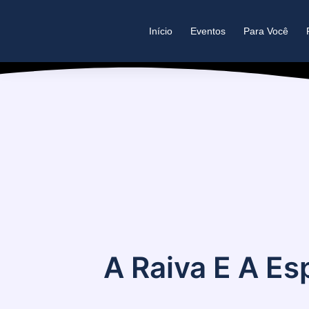
Início
Eventos
Para Você
A Raiva E A E