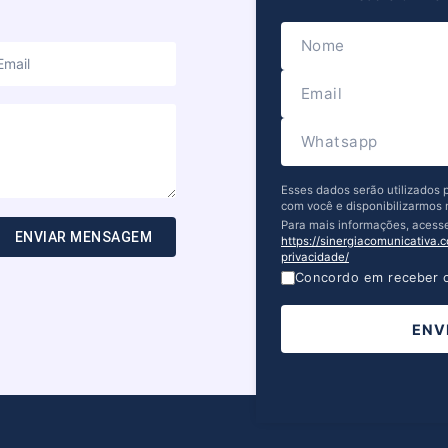
Esses dados serão utilizados
com você e disponibilizarmos 
Para mais informações, acess
ENVIAR MENSAGEM
https://sinergiacomunicativa.c
privacidade/
Concordo em receber o
ENV