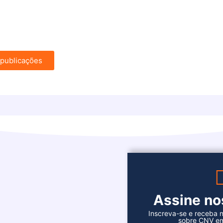
 publicações
Assine n
Inscreva-se e receba n
sobre CNV em